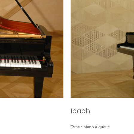
Ibach
Type : piano à queue