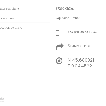
ater son piano
87230 Châlus
Aquitaine, France
ervice concert
ocation de piano
+33 (0)6 85 52 19 32
Envoyer un email
N 45.680021
E 0.944522